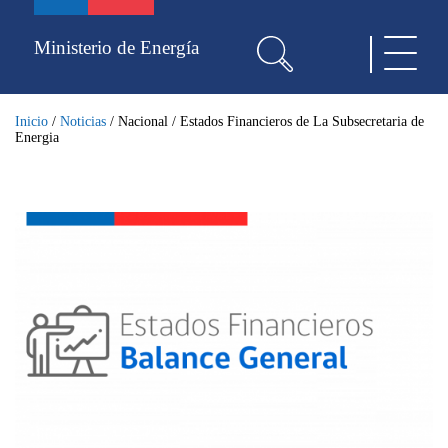
Pasar
al
Ministerio de Energía
Toggle
contenido
navigat
principal
Inicio
/
Noticias
/
Nacional
/
Estados Financieros de La Subsecretaria de
Energia