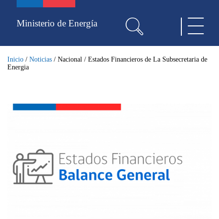
Pasar
al
Ministerio de Energía
Toggle
contenido
navigat
principal
Inicio
/
Noticias
/
Nacional
/
Estados Financieros de La Subsecretaria de
Energia