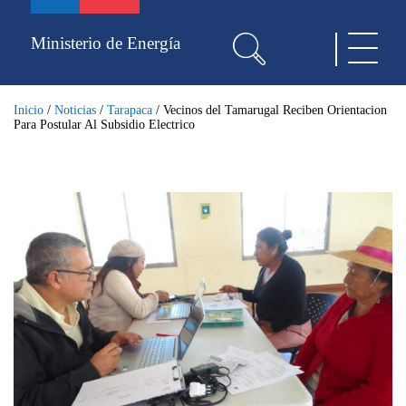
Pasar
al
Ministerio de Energía
Toggle
contenido
navigat
principal
Inicio
/
Noticias
/
Tarapaca
/
Vecinos del Tamarugal Reciben Orientacion
Para Postular Al Subsidio Electrico