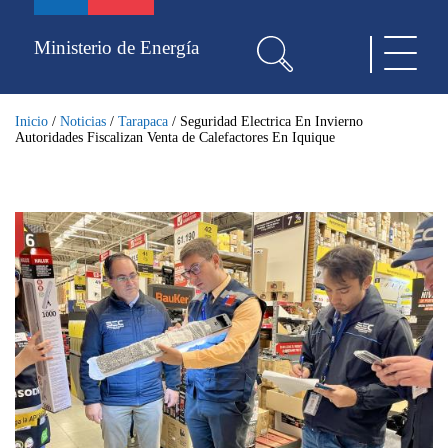
Pasar
al
Ministerio de Energía
Toggle
contenido
navigat
principal
Inicio
/
Noticias
/
Tarapaca
/
Seguridad Electrica En Invierno
Autoridades Fiscalizan Venta de Calefactores En Iquique