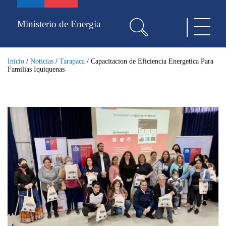
Pasar
al
Ministerio de Energía
Toggle
contenido
navigat
principal
Inicio
/
Noticias
/
Tarapaca
/
Capacitacion de Eficiencia Energetica Para
Familias Iquiquenas