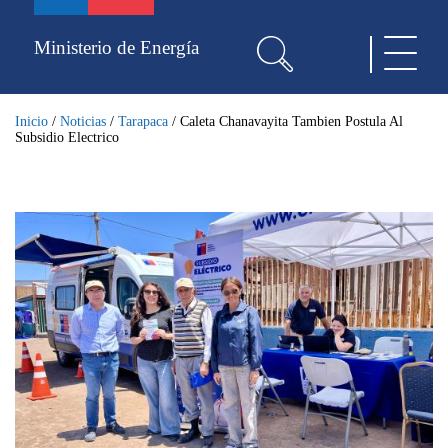
Pasar
al
Ministerio de Energía
Toggle
contenido
navigat
principal
Inicio
/
Noticias
/
Tarapaca
/
Caleta Chanavayita Tambien Postula Al
Subsidio Electrico