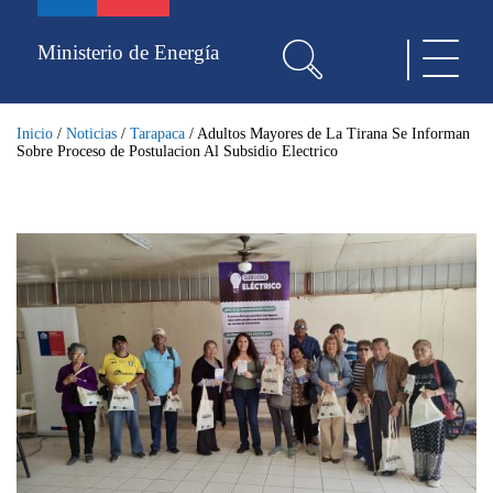
Pasar
al
Ministerio de Energía
Toggle
contenido
navigat
principal
Inicio
/
Noticias
/
Tarapaca
/
Adultos Mayores de La Tirana Se Informan
Sobre Proceso de Postulacion Al Subsidio Electrico