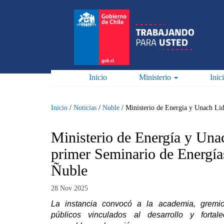
Pasar
al
contenido
principal
Inicio
Ministerio
Inic
Inicio
/
Noticias
/
Nuble
/
Ministerio de Energia y Unach Li
Ministerio de Energía y Una
primer Seminario de Energí
Ñuble
28 Nov 2025
La instancia convocó a la academia, gremio
públicos vinculados al desarrollo y fortal