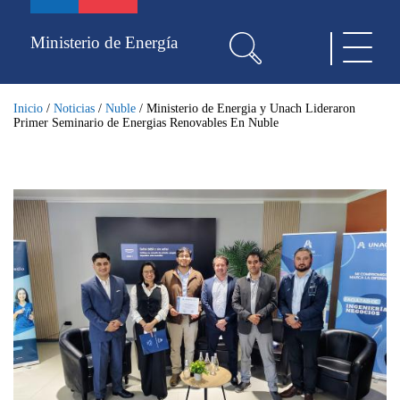
Pasar
al
Ministerio de Energía
Toggle
contenido
navigat
principal
Inicio
/
Noticias
/
Nuble
/
Ministerio de Energia y Unach Lideraron
Primer Seminario de Energias Renovables En Nuble