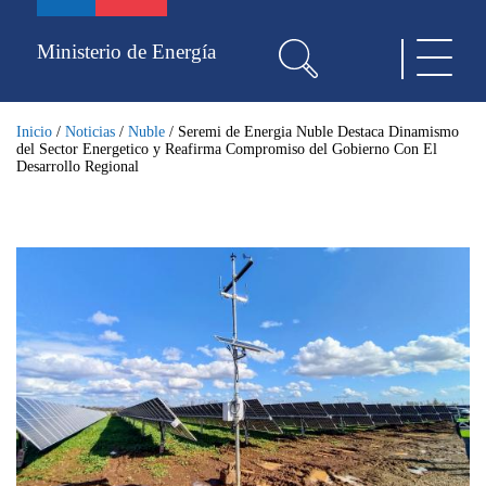
Pasar
al
Ministerio de Energía
Toggle
contenido
navigat
principal
Inicio
/
Noticias
/
Nuble
/
Seremi de Energia Nuble Destaca Dinamismo
del Sector Energetico y Reafirma Compromiso del Gobierno Con El
Desarrollo Regional