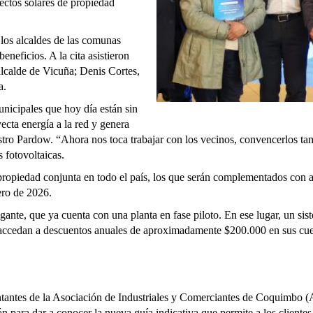
ectos solares de propiedad
 los alcaldes de las comunas
eneficios. A la cita asistieron
lcalde de Vicuña; Denis Cortes,
a.
nicipales que hoy día están sin
ecta energía a la red y genera
stro Pardow. “Ahora nos toca trabajar con los vecinos, convencerlos tam
s fotovoltaicas.
 propiedad conjunta en todo el país, los que serán complementados con a
ero de 2026.
nte, que ya cuenta con una planta en fase piloto. En ese lugar, un sis
 accedan a descuentos anuales de aproximadamente $200.000 en sus cuen
antes de la Asociación de Industriales y Comerciantes de Coquimbo (Aso
n para dar a conocer la nueva guía indicativa que permite a los clientes