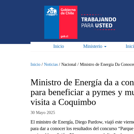
Pasar
al
contenido
principal
Inicio
Ministerio
Inic
Inicio
/
Noticias
/
Nacional
/
Ministro de Energia Da Conoce
Ministro de Energía da a co
para beneficiar a pymes y m
visita a Coquimbo
30 Mayo 2025
El ministro de Energía, Diego Pardow, viajó este vier
para dar a conocer los resultados del concurso “Parque