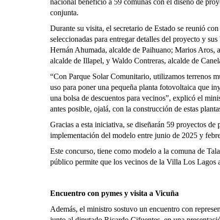
nacional benefició a 59 comunas con el diseño de proy
conjunta.
Durante su visita, el secretario de Estado se reunió con
seleccionadas para entregar detalles del proyecto y sus b
Hernán Ahumada, alcalde de Paihuano; Marios Aros, a
alcalde de Illapel, y Waldo Contreras, alcalde de Canel
“Con Parque Solar Comunitario, utilizamos terrenos mu
uso para poner una pequeña planta fotovoltaica que iny
una bolsa de descuentos para vecinos”, explicó el mini
antes posible, ojalá, con la construcción de estas planta
Gracias a esta iniciativa, se diseñarán 59 proyectos de
implementación del modelo entre junio de 2025 y febr
Este concurso, tiene como modelo a la comuna de Talaga
público permite que los vecinos de la Villa Los Lagos
Encuentro con pymes y visita a Vicuña
Además, el ministro sostuvo un encuentro con represent
junto al diputado Ricardo Cifuentes, en una presentació