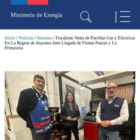
Pasar
al
Ministerio de Energía
Toggle
contenido
navigat
principal
Inicio
/
Noticias
/
Atacama
/
Fiscalizan Venta de Parrillas Gas y Electricas
En La Region de Atacama Ante Llegada de Fiestas Patrias y La
Primavera