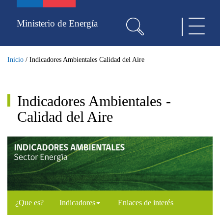
Pasar
al
Ministerio de Energía
Toggle
contenido
navigat
principal
Inicio
/
Indicadores Ambientales Calidad del Aire
Indicadores Ambientales -
Calidad del Aire
¿Que es?
Indicadores
Enlaces de interés