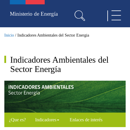
Pasar
al
Ministerio de Energía
Toggle
contenido
navigat
principal
Inicio
/
Indicadores Ambientales del Sector Energia
Indicadores Ambientales del
Sector Energía
¿Que es?
Indicadores
Enlaces de interés