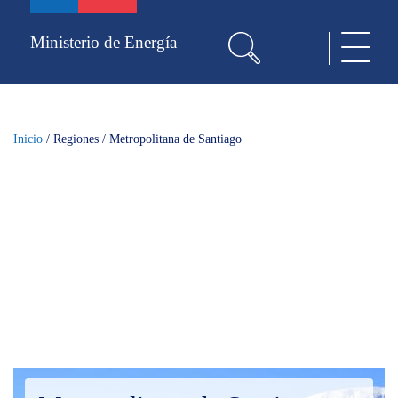
Pasar
al
Ministerio de Energía
Toggle
contenido
navigat
principal
Inicio
/
Regiones
/
Metropolitana de Santiago