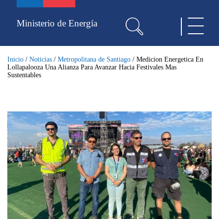
Pasar
al
Ministerio de Energía
Toggle
contenido
navigat
principal
Inicio
/
Noticias
/
Metropolitana de Santiago
/
Medicion Energetica En
Lollapalooza Una Alianza Para Avanzar Hacia Festivales Mas
Sustentables