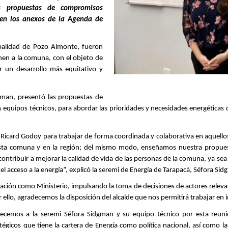
s propuestas de compromisos
n en los anexos de la Agenda de
palidad de Pozo Almonte, fueron
nen a la comuna, con el objeto de
r un desarrollo más equitativo y
gman, presentó las propuestas de
quipos técnicos, para abordar las prioridades y necesidades energéticas de
 Ricard Godoy para trabajar de forma coordinada y colaborativa en aquello
ta comuna y en la región; del mismo modo, enseñamos nuestra propuesta
ntribuir a mejorar la calidad de vida de las personas de la comuna, ya sea a
el acceso a la energía”, explicó la seremi de Energía de Tarapacá, Séfora Si
ación como Ministerio, impulsando la toma de decisiones de actores rele
r ello, agradecemos la disposición del alcalde que nos permitirá trabajar en
adecemos a la seremi Séfora Sidgman y su equipo técnico por esta reuni
tégicos que tiene la cartera de Energía como política nacional, así como l