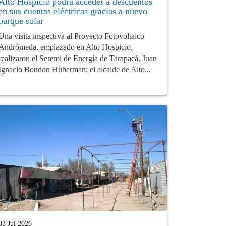
Alto Hospicio podrá acceder a descuentos
en sus cuentas eléctricas gracias a nuevo
parque solar
Una visita inspectiva al Proyecto Fotovoltaico
Andrómeda, emplazado en Alto Hospicio,
realizaron el Seremi de Energía de Tarapacá, Juan
Ignacio Boudon Huberman; el alcalde de Alto...
03 Jul 2026