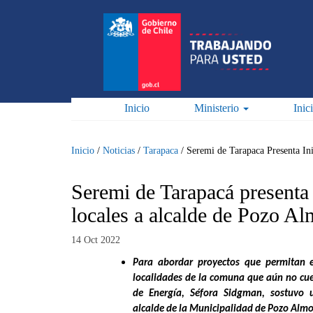
Pasar
al
contenido
principal
Inicio
Ministerio
Inic
Inicio
/
Noticias
/
Tarapaca
/
Seremi de Tarapaca Presenta In
Seremi de Tarapacá presenta 
locales a alcalde de Pozo A
14 Oct 2022
Para abordar proyectos que permitan en
localidades de la comuna que aún no cuen
de Energía, Séfora Sidgman, sostuvo 
alcalde de la Municipalidad de Pozo Almo