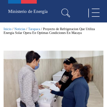
Pasar
al
Ministerio de Energía
Toggle
contenido
navigat
principal
Inicio
/
Noticias
/
Tarapaca
/
Proyecto de Refrigeracion Que Utiliza
Energia Solar Opera En Optimas Condiciones En Macaya