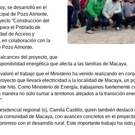
oy, se desarrolló en el
icipal de Pozo Almonte,
oyecto “Construcción del
 para el Poblado de
idad de Acceso y
, en colaboración con la
e Pozo Almonte.
 alcances del proyecto, que
isponibilidad energética que afecta a las familias de Macaya.
 valoró el trabajo que el Ministerio ha venido realizando en c
 proyecto que llevará electricidad a la localidad de Macaya, un 
te hito. Como Ministerio de Energía, trabajamos fuertemente c
manera no solo sumar a territorios alejados a la transición ene
”.
sidencial regional (s), Camila Castillo, quien también destacó
a comunidad de Macaya, con avances concretos en el proyecto de
omiso con el desarrollo rural. Este importante trabajo ha sido 