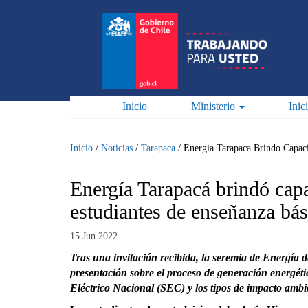
Pasar
al
contenido
principal
Inicio
Ministerio
Inic
Inicio
/
Noticias
/
Tarapaca
/
Energia Tarapaca Brindo Capaci
Energía Tarapacá brindó capa
estudiantes de enseñanza bás
15 Jun 2022
Tras una invitación recibida, la seremia de Energía 
presentación sobre el proceso de generación energéti
Eléctrico Nacional (SEC) y los tipos de impacto amb