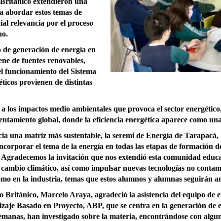
o Británico extendieron una
a abordar estos temas de
al relevancia por el proceso
rno.
o de generación de energía en
ene de fuentes renovables,
 el funcionamiento del Sistema
ticos provienen de distintas
 a los impactos medio ambientales que provoca el sector energético
lentamiento global, donde la eficiencia energética aparece como un
cia una matriz más sustentable, la seremi de Energía de Tarapacá
incorporar el tema de la energía en todas las etapas de formación d
 Agradecemos la invitación que nos extendió esta comunidad educa
l cambio climático, así como impulsar nuevas tecnologías no contam
omo en la industria, temas que estos alumnos y alumnas seguirán a
no Británico, Marcelo Araya, agradeció la asistencia del equipo de 
je Basado en Proyecto, ABP, que se centra en la generación de ene
s semanas, han investigado sobre la materia, encontrándose con alg