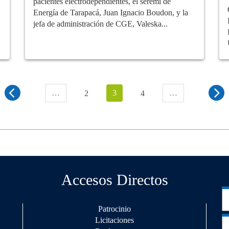
pacientes electrodependientes, el seremi de
Energía de Tarapacá, Juan Ignacio Boudon, y la
jefa de administración de CGE, Valeska...
…
3
…
2
4
Accesos Directos
Patrocinio
Licitaciones