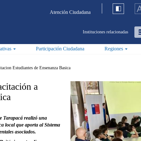
Atención Ciudadana
Instituciones relacionadas
iativas
Participación Ciudadana
Regiones
tacion Estudiantes de Ensenanza Basica
citación a
ica
de Tarapacá realizó una
ca local que aporta al Sistema
ientales asociados.