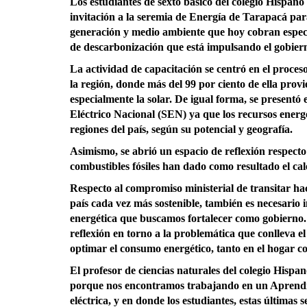
Los estudiantes de sexto básico del colegio Hispan
invitación a la seremia de Energía de Tarapacá par
generación y medio ambiente que hoy cobran especi
de descarbonización que está impulsando el gobie
La actividad de capacitación se centró en el proces
la región, donde más del 99 por ciento de ella provi
especialmente la solar. De igual forma, se presentó
Eléctrico Nacional (SEN) ya que los recursos energé
regiones del país, según su potencial y geografía.
Asimismo, se abrió un espacio de reflexión respecto
combustibles fósiles han dado como resultado el ca
Respecto al compromiso ministerial de transitar ha
país cada vez más sostenible, también es necesario 
energética que buscamos fortalecer como gobierno.
reflexión en torno a la problemática que conlleva e
optimar el consumo energético, tanto en el hogar c
El profesor de ciencias naturales del colegio Hispa
porque nos encontramos trabajando en un Aprendiza
eléctrica, y en donde los estudiantes, estas última