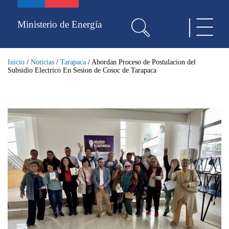
Pasar
al
Ministerio de Energía
Toggle
contenido
navigat
principal
Inicio
/
Noticias
/
Tarapaca
/
Abordan Proceso de Postulacion del
Subsidio Electrico En Sesion de Cosoc de Tarapaca