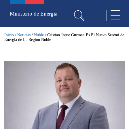
Pasar
al
Ministerio de Energía
Toggle
contenido
navigat
principal
Inicio
/
Noticias
/
Nuble
/
Cristian Jaque Guzman Es El Nuevo Seremi de
Energia de La Region Nuble