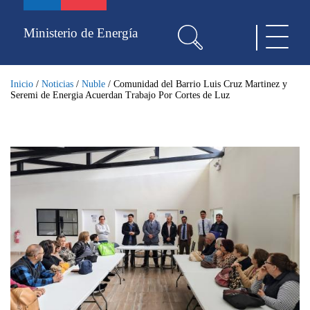
Pasar
al
Ministerio de Energía
Toggle
contenido
navigat
principal
Inicio
/
Noticias
/
Nuble
/
Comunidad del Barrio Luis Cruz Martinez y
Seremi de Energia Acuerdan Trabajo Por Cortes de Luz