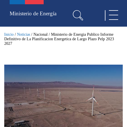
Pasar
al
Ministerio de Energía
Toggle
contenido
navigat
principal
Inicio
/
Noticias
/
Nacional
/
Ministerio de Energia Publico Informe
Definitivo de La Planificacion Energetica de Largo Plazo Pelp 2023
2027