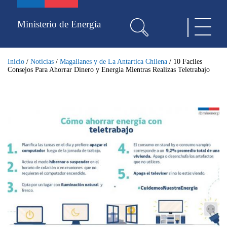
Pasar
al
Ministerio de Energía
Toggle
contenido
navigat
principal
Inicio
/
Noticias
/
Magallanes y de La Antartica Chilena
/
10 Faciles
Consejos Para Ahorrar Dinero y Energia Mientras Realizas Teletrabajo