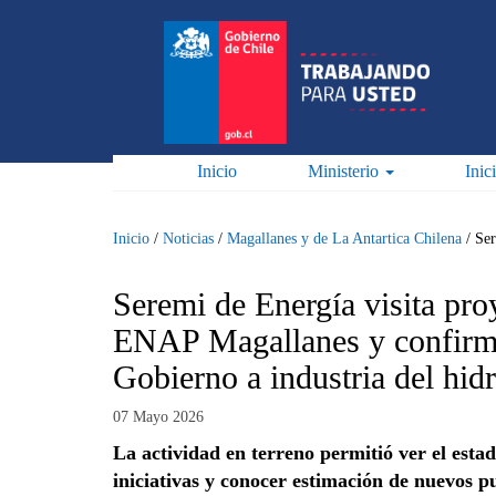
Pasar
al
contenido
principal
Inicio
Ministerio
Inic
Inicio
/
Noticias
/
Magallanes y de La Antartica Chilena
/
Ser
Seremi de Energía visita pro
ENAP Magallanes y confirma
Gobierno a industria del hi
07 Mayo 2026
La actividad en terreno permitió ver el esta
iniciativas y conocer estimación de nuevos p