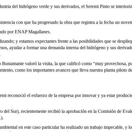
ustria del hidrógeno verde y sus derivados, el Seremi Pinto se interioriz
sistencia con que ha progresado la obra que registra a la fecha un nove
derado por ENAP Magallanes.
alizando; y estamos expectantes frente a las posibilidades que se despl
ernos, ayudar a formar una demanda interna del hidrógeno y sus derivados
ía.
Bustamante valoró la visita, la que calificó como “muy provechosa, pu
amiento, como los importantes avances que lleva nuestra planta piloto
remi reconoció el esfuerzo de la empresa por innovar y ya estar produci
ro del Sur), recientemente recibió la aprobación en la Comisión de Ev
RCA).
mbiental en este caso particular ha realizado un trabajo impecable, y l