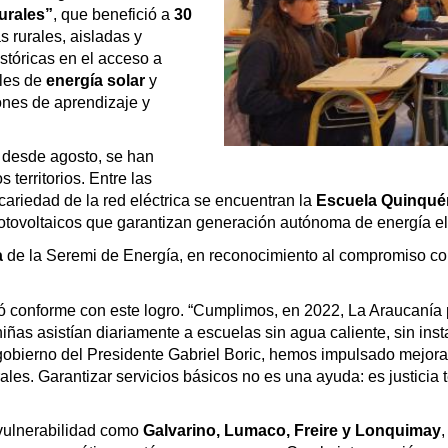
urales”
, que benefició a
30
 rurales, aisladas y
istóricas en el acceso a
ales de
energía solar
y
ones de aprendizaje y
, desde agosto, se han
territorios. Entre las
ariedad de la red eléctrica se encuentran la
Escuela Quinqué
tovoltaicos que garantizan generación autónoma de energía elé
a
de la Seremi de Energía, en reconocimiento al compromiso con 
ró conforme con este logro. “Cumplimos, en 2022, La Araucanía
iñas asistían diariamente a escuelas sin agua caliente, sin inst
 gobierno del Presidente Gabriel Boric, hemos impulsado mejor
es. Garantizar servicios básicos no es una ayuda: es justicia t
 vulnerabilidad como
Galvarino, Lumaco, Freire y Lonquimay
,