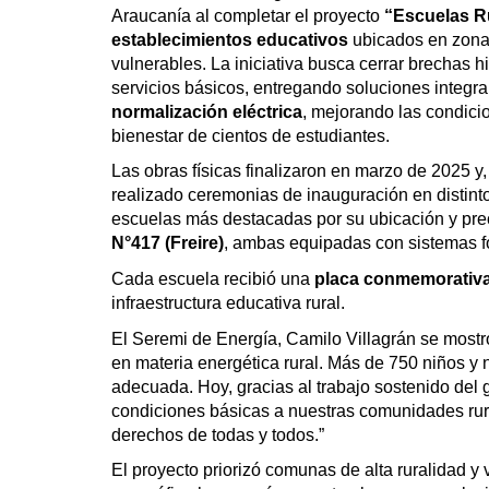
Araucanía al completar el proyecto
“Escuelas R
establecimientos educativos
ubicados en zonas
vulnerables. La iniciativa busca cerrar brechas h
servicios básicos, entregando soluciones integr
normalización eléctrica
, mejorando las condici
bienestar de cientos de estudiantes.
Las obras físicas finalizaron en marzo de 2025 y
realizado ceremonias de inauguración en distintos 
escuelas más destacadas por su ubicación y prec
N°417 (Freire)
, ambas equipadas con sistemas fo
Cada escuela recibió una
placa conmemorativ
infraestructura educativa rural.
El Seremi de Energía, Camilo Villagrán se most
en materia energética rural. Más de 750 niños y n
adecuada. Hoy, gracias al trabajo sostenido del
condiciones básicas a nuestras comunidades rural
derechos de todas y todos.”
El proyecto priorizó comunas de alta ruralidad y