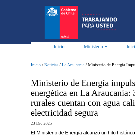
Pasar
al
contenido
principal
Inicio
Ministerio
Inic
Inicio
/
Noticias
/
La Araucania
/
Ministerio de Energia Impu
Ministerio de Energía impul
energética en La Araucanía: 
rurales cuentan con agua cal
electricidad segura
23 Dic 2025
El Ministerio de Energía alcanzó un hito históric