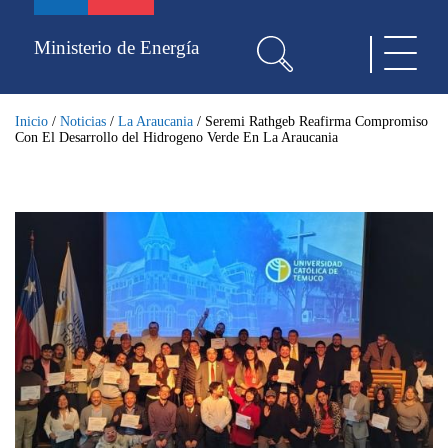
Pasar
al
Ministerio de Energía
Toggle
contenido
navigat
principal
Inicio
/
Noticias
/
La Araucania
/
Seremi Rathgeb Reafirma Compromiso
Con El Desarrollo del Hidrogeno Verde En La Araucania