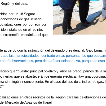
 Región y del país.
Unidos por un 18 Seguro -
s conexiones de gas licuado
do situaciones por corregir por
ido instalando en el recinto.
e entretención mecánica, el que
e acuerdo con la instrucción del delegado presidencial, Galo Luna, h
te caso las municipalidades, centrado en las personas. Lo que buscam
ontró observaciones, pero de carácter colaborativa, porque se está 
cisó que “nuestro principal objetivo y labor es preocuparnos de la s
cocinerías que se abastecerán de energía eléctrica. Hay una coordinac
ra sin ningún inconveniente. En el caso del uso de cilindros de gas, l
EC”.
lizaciones en otros recintos de la Región para las celebraciones de
del Mercado de Abastos de Illapel.