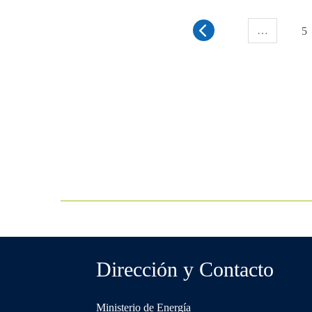
DE
DELIBERACIÓN
…
INTERNA
5
REGIÓN
DE
LA
ARAUCANÍA
Dirección y Contacto
Ministerio de Energía