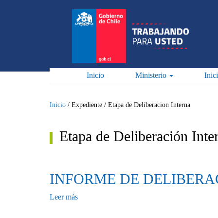
Pasar
al
contenido
principal
Inicio
Ministerio
Inic
Inicio
/
Expediente
/
Etapa de Deliberacion Interna
Etapa de Deliberación Inte
INFORME DE DELIBERA
Leer más
sobre
INFORME