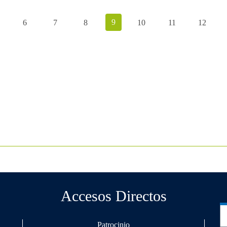
9
6
7
8
10
11
12
Accesos Directos
Patrocinio