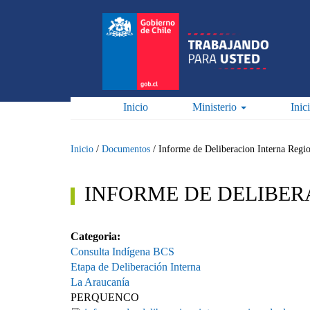
Pasar
al
contenido
principal
Inicio
Ministerio
Inic
Inicio
/
Documentos
/
Informe de Deliberacion Interna Regi
INFORME DE DELIBER
Categoria:
Consulta Indígena BCS
Etapa de Deliberación Interna
La Araucanía
PERQUENCO