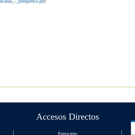
aucania_-_perquenco.pdf
Accesos Directos
Patrocinio