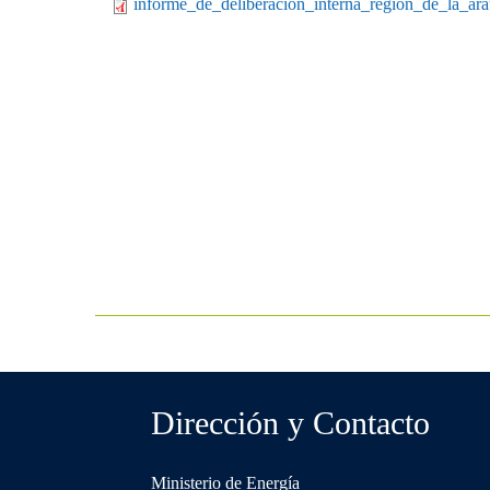
informe_de_deliberacion_interna_region_de_la_ar
Dirección y Contacto
Ministerio de Energía