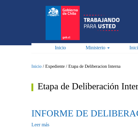
Pasar
al
contenido
principal
Inicio
Ministerio
Inic
Inicio
/
Expediente
/
Etapa de Deliberacion Interna
Etapa de Deliberación Inte
INFORME DE DELIBERA
Leer más
sobre
INFORME