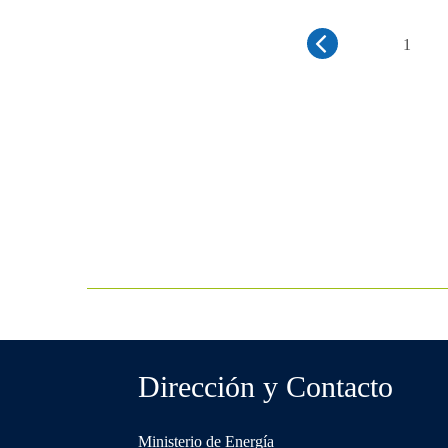
DE
DELIBERACIÓN
INTERNA
1
REGIÓN
DE
LA
ARAUCANÍA
Dirección y Contacto
Ministerio de Energía