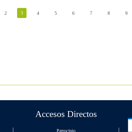
3
2
4
5
6
7
8
9
Accesos Directos
Patrocinio