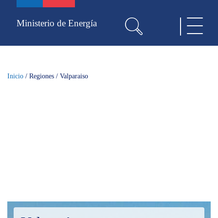
Pasar
al
Ministerio de Energía
Toggle
contenido
navigat
principal
Inicio
/
Regiones
/
Valparaiso