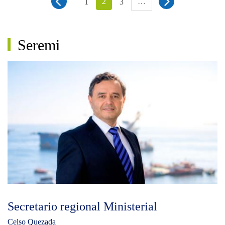
2
…
1
3
Seremi
Secretario regional Ministerial
Celso Quezada