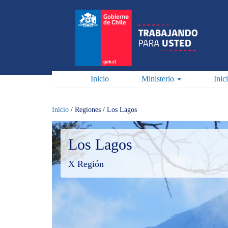
Pasar
al
contenido
principal
Inicio
Ministerio
Inic
Inicio
/
Regiones
/
Los Lagos
Los Lagos
X Región