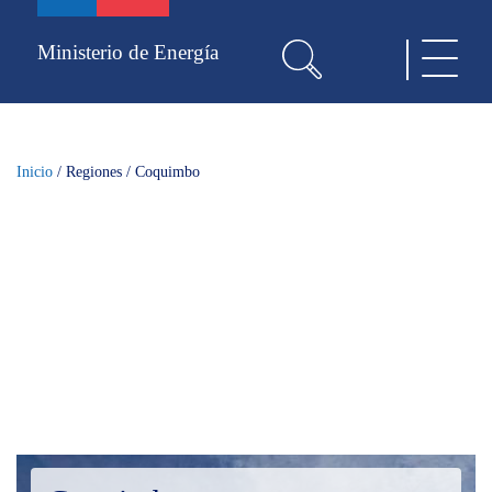
Pasar
al
Ministerio de Energía
Toggle
contenido
navigat
principal
Inicio
/
Regiones
/
Coquimbo