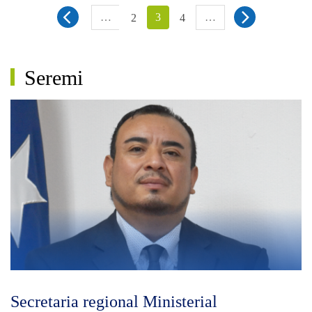
…
3
…
2
4
Seremi
Secretaria regional Ministerial