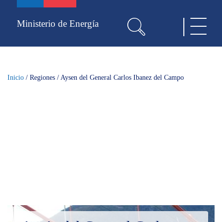
Pasar
al
Ministerio de Energía
Toggle
contenido
navigat
principal
Inicio
/
Regiones
/
Aysen del General Carlos Ibanez del Campo