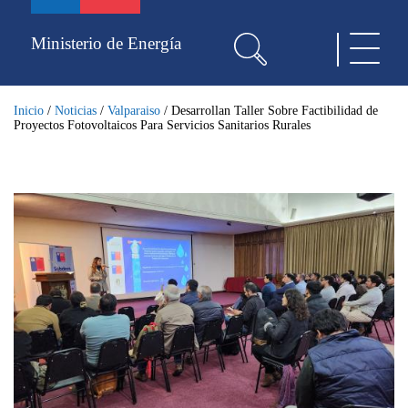
Pasar
al
Ministerio de Energía
Toggle
contenido
navigat
principal
Inicio
/
Noticias
/
Valparaiso
/
Desarrollan Taller Sobre Factibilidad de
Proyectos Fotovoltaicos Para Servicios Sanitarios Rurales