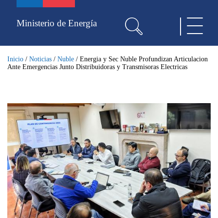
Pasar
al
Ministerio de Energía
Toggle
contenido
navigat
principal
Inicio
/
Noticias
/
Nuble
/
Energia y Sec Nuble Profundizan Articulacion
Ante Emergencias Junto Distribuidoras y Transmisoras Electricas