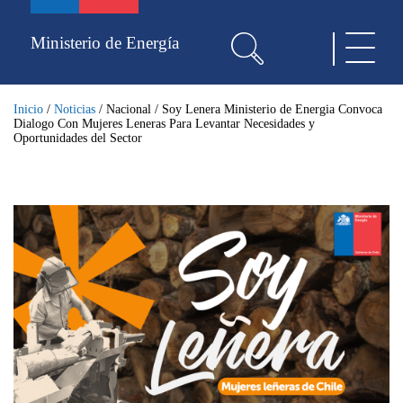
Pasar
al
Ministerio de Energía
Toggle
contenido
navigat
principal
Inicio
/
Noticias
/
Nacional
/
Soy Lenera Ministerio de Energia Convoca
Dialogo Con Mujeres Leneras Para Levantar Necesidades y
Oportunidades del Sector