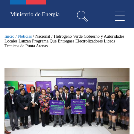
Pasar
al
Ministerio de Energía
Toggle
contenido
navigat
principal
Inicio
/
Noticias
/
Nacional
/
Hidrogeno Verde Gobierno y Autoridades
Locales Lanzan Programa Que Entregara Electrolizadores Liceos
Tecnicos de Punta Arenas