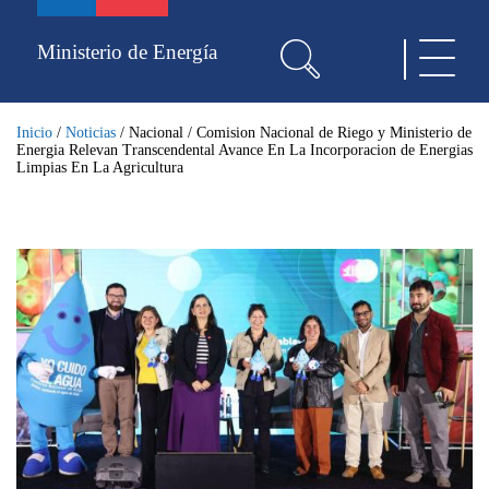
Pasar
al
Ministerio de Energía
Toggle
contenido
navigat
principal
Inicio
/
Noticias
/
Nacional
/
Comision Nacional de Riego y Ministerio de
Energia Relevan Transcendental Avance En La Incorporacion de Energias
Limpias En La Agricultura