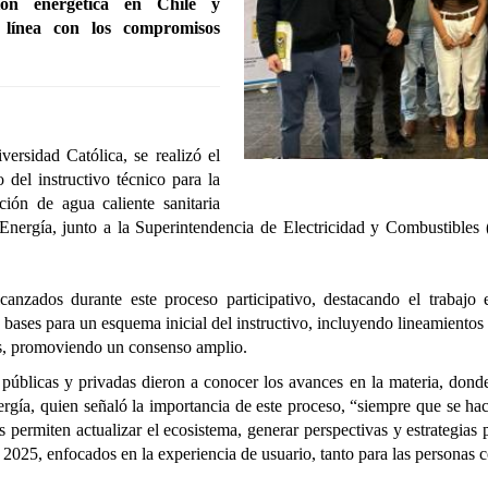
ión energética en Chile y
 línea con los compromisos
rsidad Católica, se realizó el
o del instructivo técnico para la
ción de agua caliente sanitaria
 Energía, junto a la Superintendencia de Electricidad y Combustibles 
lcanzados durante este proceso participativo, destacando el trabajo
s bases para un esquema inicial del instructivo, incluyendo lineamientos
das, promoviendo un consenso amplio.
s públicas y privadas dieron a conocer los avances en la materia, donde
ergía, quien señaló la importancia de este proceso, “siempre que se ha
permiten actualizar el ecosistema, generar perspectivas y estrategias p
ara 2025, enfocados en la experiencia de usuario, tanto para las persona