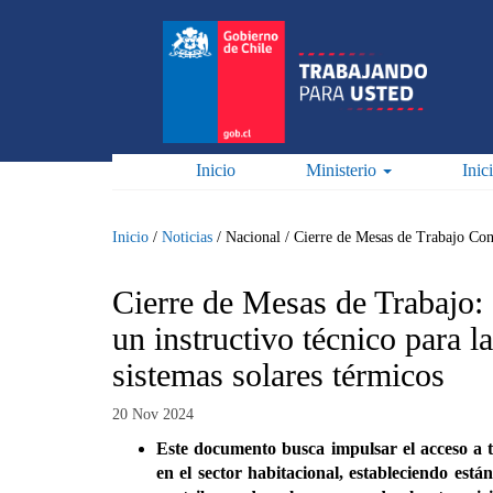
Pasar
al
contenido
principal
Inicio
Ministerio
Inic
Inicio
/
Noticias
/
Nacional
/
Cierre de Mesas de Trabajo Con
Cierre de Mesas de Trabajo
un instructivo técnico para l
sistemas solares térmicos
20 Nov 2024
Este documento busca impulsar el acceso a te
en el sector habitacional, estableciendo está