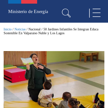
Pasar
al
Ministerio de Energía
Toggle
contenido
navigat
principal
Inicio
/
Noticias
/
Nacional
/
50 Jardines Infantiles Se Integran Educa
Sostenible En Valparaiso Nuble y Los Lagos