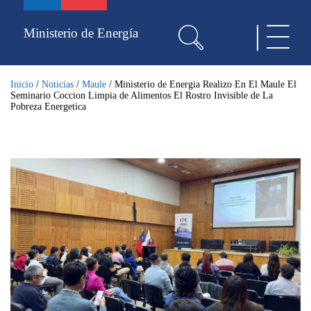
Pasar
al
Ministerio de Energía
Toggle
contenido
navigat
principal
Inicio
/
Noticias
/
Maule
/
Ministerio de Energia Realizo En El Maule El
Seminario Coccion Limpia de Alimentos El Rostro Invisible de La
Pobreza Energetica