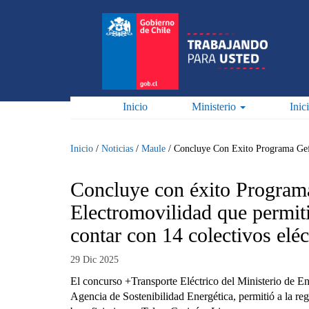
Pasar
al
contenido
principal
Inicio
Ministerio
Inic
Inicio
/
Noticias
/
Maule
/
Concluye Con Exito Programa Gef 
Concluye con éxito Progra
Electromovilidad que permit
contar con 14 colectivos eléc
29 Dic 2025
El concurso +Transporte Eléctrico del Ministerio de En
Agencia de Sostenibilidad Energética, permitió a la re