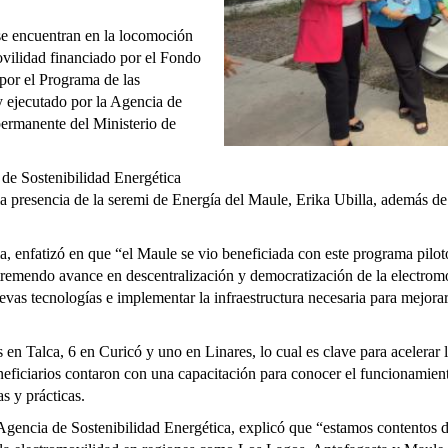
se encuentran en la locomoción
vilidad financiado por el Fondo
or el Programa de las
ejecutado por la Agencia de
ermanente del Ministerio de
de Sostenibilidad Energética
 la presencia de la seremi de Energía del Maule, Erika Ubilla, además d
a, enfatizó en que “el Maule se vio beneficiada con este programa piloto 
 tremendo avance en descentralización y democratización de la electrom
vas tecnologías e implementar la infraestructura necesaria para mejorar
en Talca, 6 en Curicó y uno en Linares, lo cual es clave para acelerar 
eneficiarios contaron con una capacitación para conocer el funcionamie
as y prácticas.
 Agencia de Sostenibilidad Energética, explicó que “estamos contentos d