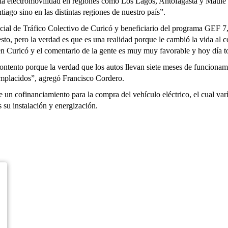
 la electromovilidad en regiones como Los Lagos, Antofagasta y Maule
iago sino en las distintas regiones de nuestro país”.
cial de Tráfico Colectivo de Curicó y beneficiario del programa GEF 7
sto, pero la verdad es que es una realidad porque le cambió la vida al 
en Curicó y el comentario de la gente es muy muy favorable y hoy día t
ontento porque la verdad que los autos llevan siete meses de funciona
omplacidos”, agregó Francisco Cordero.
 un cofinanciamiento para la compra del vehículo eléctrico, el cual va
s su instalación y energización.