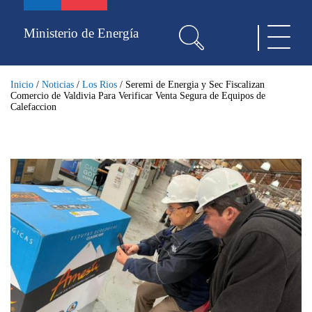
Pasar
al
Ministerio de Energía
Toggle
contenido
navigat
principal
Inicio
/
Noticias
/
Los Rios
/
Seremi de Energia y Sec Fiscalizan
Comercio de Valdivia Para Verificar Venta Segura de Equipos de
Calefaccion