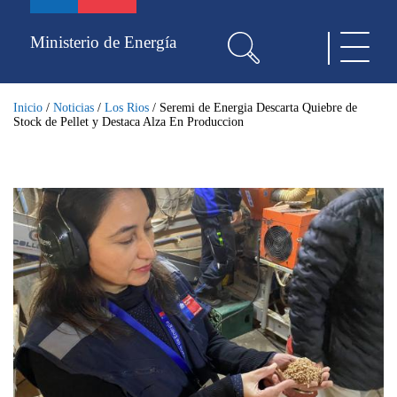
Pasar
al
Ministerio de Energía
Toggle
contenido
navigat
principal
Inicio
/
Noticias
/
Los Rios
/
Seremi de Energia Descarta Quiebre de
Stock de Pellet y Destaca Alza En Produccion