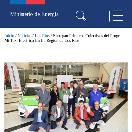
Pasar
al
Ministerio de Energía
Toggle
contenido
navigat
principal
Inicio
/
Noticias
/
Los Rios
/
Entregan Primeros Colectivos del Programa
Mi Taxi Electrico En La Region de Los Rios