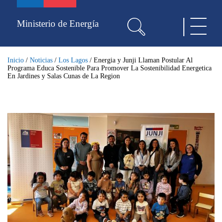
Pasar
al
Ministerio de Energía
Toggle
contenido
navigat
principal
Inicio
/
Noticias
/
Los Lagos
/
Energia y Junji Llaman Postular Al
Programa Educa Sostenible Para Promover La Sostenibilidad Energetica
En Jardines y Salas Cunas de La Region