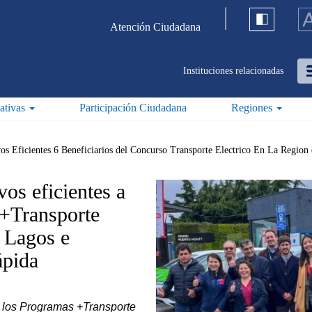
Atención Ciudadana
Instituciones relacionadas
iativas
Participación Ciudadana
Regiones
os Eficientes 6 Beneficiarios del Concurso Transporte Electrico En La Regio
vos eficientes a
 +Transporte
s Lagos e
ápida
e los Programas +Transporte