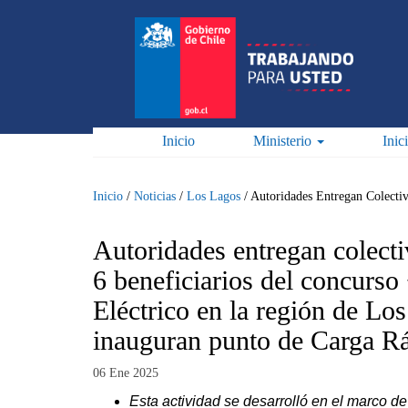
Pasar
al
contenido
principal
Inicio
Ministerio
Inic
Inicio
/
Noticias
/
Los Lagos
/
Autoridades Entregan Colectiv
Autoridades entregan colecti
6 beneficiarios del concurso
Eléctrico en la región de Lo
inauguran punto de Carga R
06 Ene 2025
Esta actividad se desarrolló en el marco d